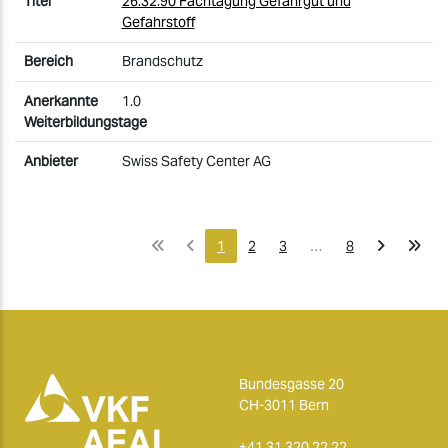
26.32.90 Fachtagung Gefahrgut und
Gefahrstoff
Brandschutz
1.0
Swiss Safety Center AG
1
2
3
…
8
Bundesgasse 20
CH-3011 Bern
+41 31 320 22 22