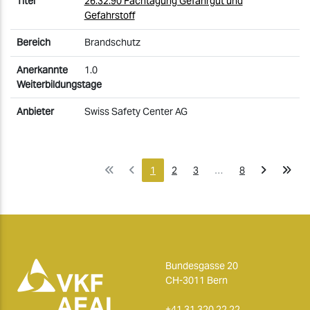
26.32.90 Fachtagung Gefahrgut und
Gefahrstoff
Brandschutz
1.0
Swiss Safety Center AG
1
2
3
…
8
Bundesgasse 20
CH-3011 Bern
+41 31 320 22 22