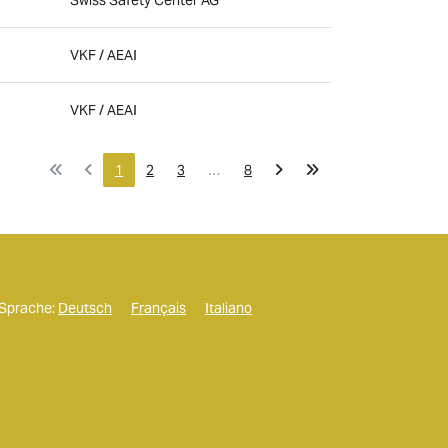
VKF / AEAI
VKF / AEAI
1
2
3
…
8
Sprache:
Deutsch
Français
Italiano