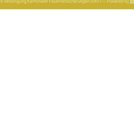
6 Vereinigung Kantonaler Feuerversicherungen (VKF) — Powered by
da