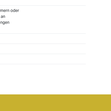
tümern oder
 an
ungen