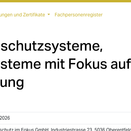
ungen und Zertifikate
Fachpersonenregister
dschutzsysteme,
steme mit Fokus auf
tung
.2026
schutz im Fokus GmbH, Industriestrasse 23, 5036 Oberentfel