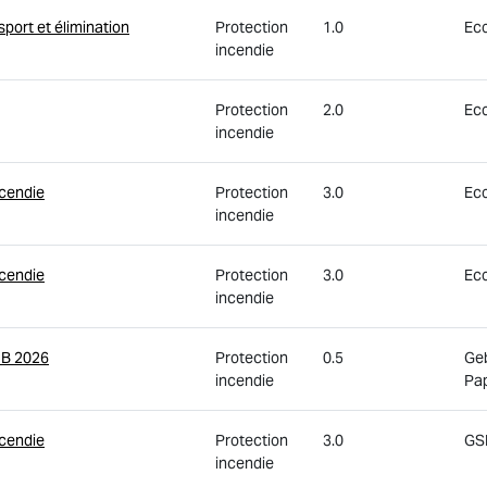
sport et élimination
Protection
1.0
Eco
incendie
Protection
2.0
Eco
incendie
ncendie
Protection
3.0
Eco
incendie
ncendie
Protection
3.0
Eco
incendie
IB 2026
Protection
0.5
Geb
incendie
Pap
ncendie
Protection
3.0
GSE
incendie