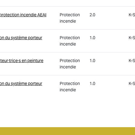
 protection incendie AEAI
Protection
2.0
K-S
incendie
ion du système porteur
Protection
1.0
K-S
incendie
teur·trice·s en peinture
Protection
1.0
K-S
incendie
ion du système porteur
Protection
1.0
K-
incendie