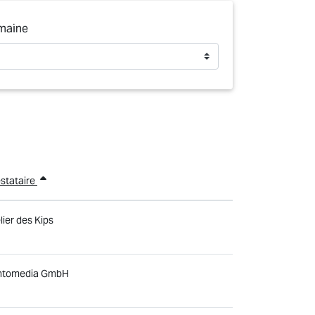
maine
stataire
lier des Kips
ntomedia GmbH