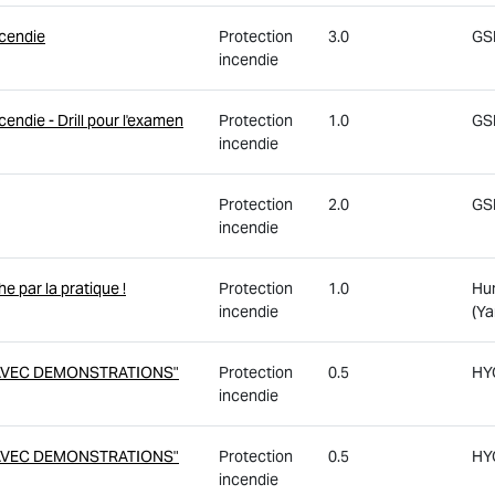
ncendie
Protection
3.0
GSE
incendie
endie - Drill pour l'examen
Protection
1.0
GSE
incendie
Protection
2.0
GSE
incendie
 par la pratique !
Protection
1.0
Hum
incendie
(Ya
 AVEC DEMONSTRATIONS"
Protection
0.5
HY
incendie
 AVEC DEMONSTRATIONS"
Protection
0.5
HY
incendie