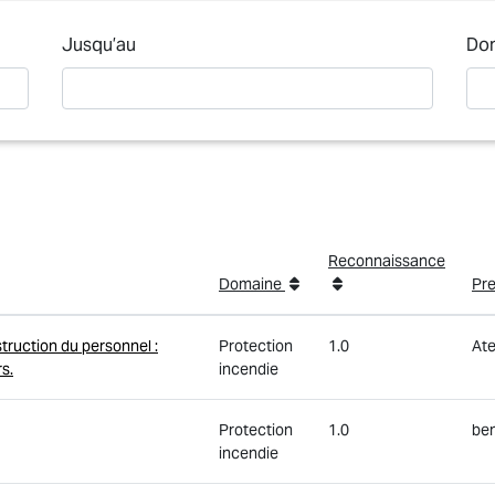
Jusqu’au
Do
Reconnaissance
Domaine
Pre
truction du personnel :
Protection
1.0
Ate
rs.
incendie
Protection
1.0
be
incendie